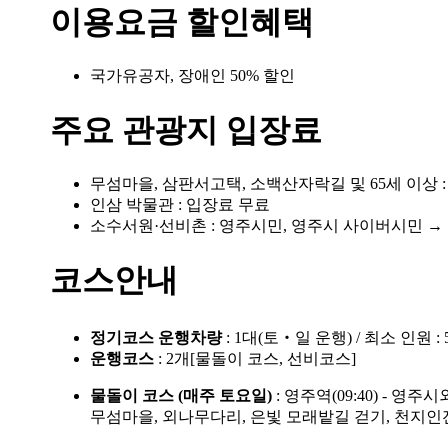
이용요금 할인혜택
국가유공자, 장애인 50% 할인
주요 관광지 입장료
무섬마을, 삼판서고택, 소백산자락길 및 65세 이상 
인삼 박물관 : 입장료 무료
소수서원·선비촌 : 영주시민, 영주시 사이버시민 → 
코스안내
정기코스 운행차량
: 1대(토‧일 운행) / 최소 인원
운행코스
: 2개[물돌이 코스, 선비코스]
물돌이 코스 (매주 토요일)
: 영주역(09:40) - 영주시
무섬마을, 외나무다리, 은빛 모래밭길 걷기, 천지인전통사상체